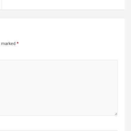
re marked
*