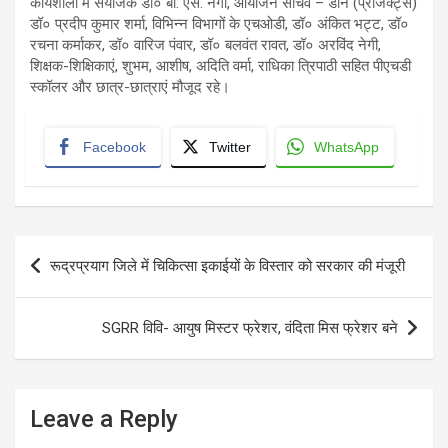
कार्यशाला में संयोजक डॉ० बी. एस. नेगी, आयोजन सचिव – डीन (प्रोजेक्ट्स)
डॉ० प्रदीप कुमार शर्मा, विभिन्न विभागों के एचओडी, डॉ० अंकित भट्ट, डॉ०
रचना कर्माकर, डॉ० वारिज पंवार, डॉ० बलवंत रावत, डॉ० अरविंद नेगी,
शिक्षक-शिक्षिकाएं, शुभम, आशीष, अदिति वर्मा, राधिका त्रिपाठी सहित पीएचडी
स्कॉलर और छात्र-छात्राएं मौजूद रहे।
Facebook
Twitter
WhatsApp
Post
रूद्रप्रयाग जिले में चिकित्सा इकाईयों के विस्तार को सरकार की मंजूरी
navigation
SGRR विवि- आयुष मिस्टर फ्रेशर, वंदिता मिस फ्रेशर बने
Leave a Reply