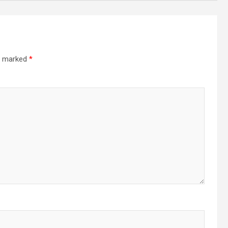
re marked
*