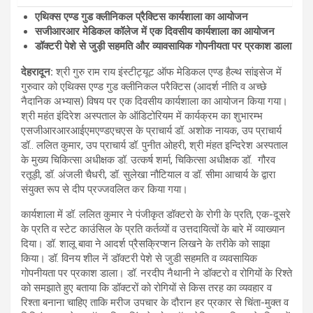
एथिक्स एण्ड गुड क्लीनिकल प्रैक्टिस कार्यशाला का आयोजन
सजीआरआर मेडिकल कॉलेज में एक दिवसीय कार्यशाला का आयोजन
डॉक्टरी पेशे से जुड़ी सहमति और व्यावसायिक गोपनीयता पर प्रकाश डाला
देहरादून
:
श्री गुरु राम राय इंस्टीट्यूट ऑफ मेडिकल एण्ड हैल्थ सांइसेज में
गुरुवार को एथिक्स एण्ड गुड क्लीनिकल परैक्टिस (आदर्श नीति व अच्छे
नैदानिक अभ्यास) विषय पर एक दिवसीय कार्यशाला का आयोजन किया गया।
श्री महंत इंदिरेश अस्पताल के ऑडिटोरियम में कार्यक्रम का शुभारम्भ
एसजीआरआरआईएमएण्डएचएस के प्राचार्य डॉ. अशोक नायक, उप प्राचार्य
डॉ.. ललित कुमार, उप प्राचार्य डॉ. पुनीत ओहरी, श्री मंहत इन्दिरेश अस्पताल
के मुख्य चिकित्सा अधीक्षक डॉ. उत्कर्ष शर्मा, चिकित्सा अधीक्षक डॉ. गौरव
रतूड़ी, डॉ. अंजली चैधरी, डॉ. सुलेखा नौटियाल व डॉ. सीमा आचार्य के द्वारा
संयुक्त रूप से दीप प्रज्जवलित कर किया गया।
कार्यशाला में डॉ. ललित कुमार ने पंजीकृत डॉक्टरो के रोगी के प्रति, एक-दूसरे
के प्रति व स्टेट काउंसिल के प्रति कर्तव्यों व उत्तदायित्वों के बारे में व्याख्यान
दिया। डॉ. शालू बावा ने आदर्श प्रैसक्रिप्शन लिखने के तरीके को साझा
किया। डॉ. विनय शील नें डॉक्टरी पेशे से जुडी सहमति व व्यवसायिक
गोपनीयता पर प्रकाश डाला। डॉ. नरदीप नैथानी ने डॉक्टरो व रोगियों के रिश्ते
को समझाते हुए बताया कि डॉक्टरों को रोगियों से किस तरह का व्यवहार व
रिश्ता बनाना चाहिए ताकि मरीज उपचार के दौरान हर प्रकार से चिंता-मुक्त व