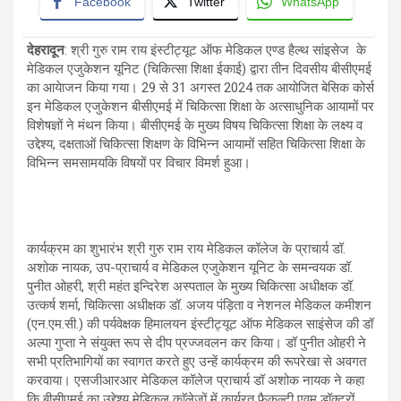
Facebook
Twitter
WhatsApp
देहरादून
: श्री गुरु राम राय इंस्टीट्यूट ऑफ मेडिकल एण्ड हैल्थ सांइसेज के
मेडिकल एजुकेशन यूनिट (चिकित्सा शिक्षा ईकाई) द्वारा तीन दिवसीय बीसीएमई
का आयेाजन किया गया। 29 से 31 अगस्त 2024 तक आयोजित बेसिक कोर्स
इन मेडिकल एजुकेशन बीसीएमई में चिकित्सा शिक्षा के अत्साधुनिक आयामों पर
विशेषज्ञों ने मंथन किया। बीसीएमई के मुख्य विषय चिकित्सा शिक्षा के लक्ष्य व
उद्देश्य, दक्षताओं चिकित्सा शिक्षण के विभिन्न आयामों सहित चिकित्सा शिक्षा के
विभिन्न समसामयकि विषयों पर विचार विमर्श हुआ।
कार्यक्रम का शुभारंभ श्री गुरु राम राय मेडिकल कॉलेज के प्राचार्य डॉ.
अशोक नायक, उप-प्राचार्य व मेडिकल एजुकेशन यूनिट के समन्वयक डॉ.
पुनीत ओहरी, श्री महंत इन्दिरेश अस्पताल के मुख्य चिकित्सा अधीक्षक डॉ.
उत्कर्ष शर्मा, चिकित्सा अधीक्षक डॉ. अजय पंड़िता व नेशनल मेडिकल कमीशन
(एन.एम.सी.) की पर्यवेक्षक हिमालयन इंस्टीट्यूट ऑफ मेडिकल साइंसेज की डॉ
अल्पा गुप्ता ने संयुक्त रूप से दीप प्रज्जवलन कर किया। डॉ पुनीत ओहरी ने
सभी प्रतिभागियों का स्वागत करते हुए उन्हें कार्यक्रम की रूपरेखा से अवगत
करवाया। एसजीआरआर मेडिकल कॉलेज प्राचार्य डॉ अशोक नायक ने कहा
कि बीसीएमई का उद्देश्य मेडिकल काॅलेजों में कार्यरत फैकल्टी एवम् डॉक्टरों