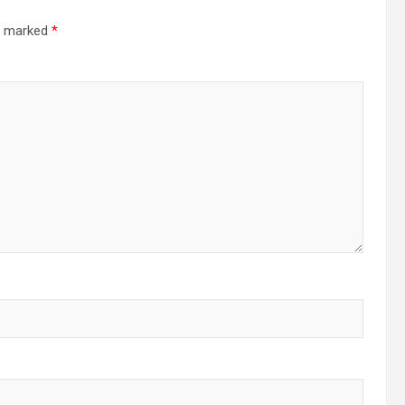
re marked
*