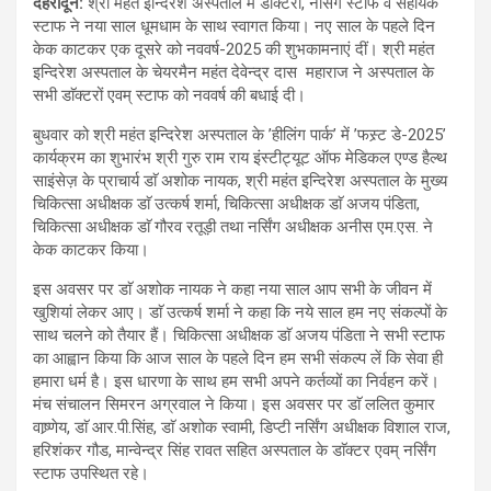
देहरादून
:
श्री महंत इन्दिरेश अस्पताल में डाॅक्टरों, नर्सिंग स्टाफ व सहायक
स्टाफ ने नया साल धूमधाम के साथ स्वागत किया। नए साल के पहले दिन
केक काटकर एक दूसरे को नववर्ष-2025 की शुभकामनाएं दीं। श्री महंत
इन्दिरेश अस्पताल के चेयरमैन महंत देवेन्द्र दास महाराज ने अस्पताल के
सभी डाॅक्टरों एवम् स्टाफ को नववर्ष की बधाई दी।
बुधवार को श्री महंत इन्दिरेश अस्पताल के ’हीलिंग पार्क’ में ’फस्र्ट डे-2025’
कार्यक्रम का शुभारंभ श्री गुरु राम राय इंस्टीट्यूट ऑफ मेडिकल एण्ड हैल्थ
साइंसेज़ के प्राचार्य डाॅ अशोक नायक, श्री महंत इन्दिरेश अस्पताल के मुख्य
चिकित्सा अधीक्षक डाॅ उत्कर्ष शर्मा, चिकित्सा अधीक्षक डाॅ अजय पंडिता,
चिकित्सा अधीक्षक डाॅ गौरव रतूड़ी तथा नर्सिंग अधीक्षक अनीस एम.एस. ने
केक काटकर किया।
इस अवसर पर डाॅ अशोक नायक ने कहा नया साल आप सभी के जीवन में
खुशियां लेकर आए। डाॅ उत्कर्ष शर्मा ने कहा कि नये साल हम नए संकल्पों के
साथ चलने को तैयार हैं। चिकित्सा अधीक्षक डाॅ अजय पंडिता ने सभी स्टाफ
का आह्वान किया कि आज साल के पहले दिन हम सभी संकल्प लें कि सेवा ही
हमारा धर्म है। इस धारणा के साथ हम सभी अपने कर्तव्यों का निर्वहन करें।
मंच संचालन सिमरन अग्रवाल ने किया। इस अवसर पर डाॅ ललित कुमार
वाष्र्णेय, डाॅ आर.पी.सिंह, डाॅ अशोक स्वामी, डिप्टी नर्सिंग अधीक्षक विशाल राज,
हरिशंकर गौड, मान्वेन्द्र सिंह रावत सहित अस्पताल के डाॅक्टर एवम् नर्सिंग
स्टाफ उपस्थित रहे।