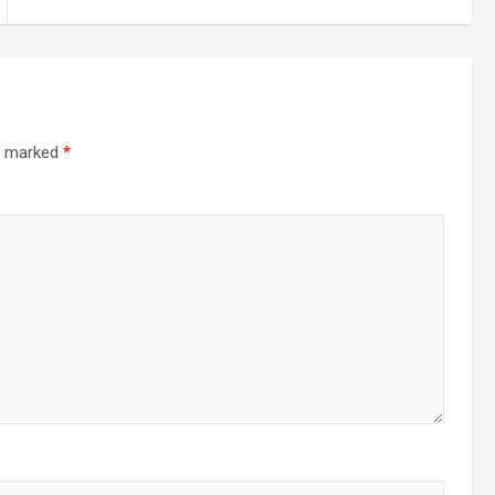
re marked
*