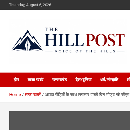
Skip
Thursday, August 6, 2026
to
content
हिंदी समाचार, ताजा ख़बरें, Breaking News in Hindi
The Hillpost
होम
ताजा खबरें
उत्तराखंड
देश/दुनिया
धर्म/संस्कृति
ल
Home
ताजा खबरें
आपदा पीड़ितों के साथ लगातार पांचवें दिन मौजूद रहे सीएम 