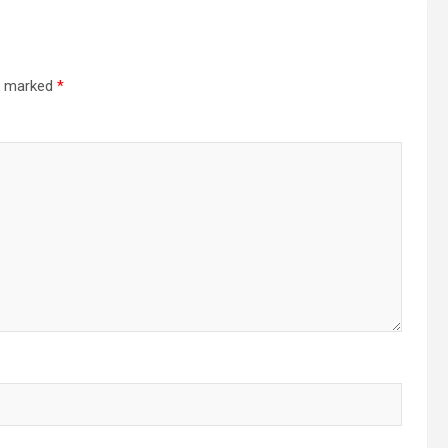
re marked
*