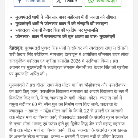
Facebook
Twitter
WhatsApp
मुख्यमंत्री धामी ने जौनसार बावर महोत्सव में दी जनता को सौगात
मुख्यमंत्री
धामी ने जौनसार बावर में की संस्कृति की सराहना
स्वतंत्रता सेनानी केदार सिंह की प्रतिमा पर पुष्पांजलि
जौनसार- बावर में उत्तराखण्ड की मूल आत्मा का वास- मुख्यमंत्री
देहरादून:
मुख्यमंत्री पुष्कर सिंह धामी ने सोमवर को स्वतंत्रता संग्राम सेनानी
श्री केदार सिंह स्टेडियम, नागथात, देहरादून में आयोजित जौनसार बावर लोक
सांस्कृतिक महोत्सव एवं क्रीड़ा समारोह-2026 में प्रतिभाग किया। इस
अवसर पर मुख्यमंत्री ने स्वतंत्रता संग्राम सेनानी स्व. केदार सिंह की प्रतिमा
पर पुष्पांजलि अर्पित की।
मुख्यमंत्री ने इस दौरान समरजेंस मोटर मार्ग का चौड़ीकरण और डामरीकरण
का कार्य किए जाने, प्राथमिक विद्यालय नागथात को आदर्श विद्यालय के रूप में
विकसित किए जाने, वि.ख. चकराता के बागी -खेड़ा -कोटा- तपलाड मार्ग में
यमुना नदी पर 60 मी. स्पैन पुल का निर्माण कार्य किए जाने, चकराता के
क्यारापुल – डामटा – म्यूँडा मोटर मार्ग के कि.मी. 22 से छामरी एवं जाखणी
तक मोटर मार्ग का निर्माण कार्य, विकासखंड कालसी के अंतर्गत ग्राम सकरोल
से ग्राम भोड़ा-भालनू एवं उटेल होते हुए द्वितीय सिद्ध पीठ श्री महासू महाराज
थैना तक मोटर मार्ग का निर्माण कार्य , वि.ख. चकराता के अंतर्गत ग्राम खबऊ
के अन्तर्गत खेड़ा रमारका- कुन्ना – बुराष्टी में यमुना नदी से पम्पिंग पेयजल