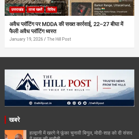
उत्तराखंड
ताजा खबरें
विविध
अवैध प्लॉटिंग पर MDDA की सख्त कार्रवाई, 22–27 बीघा में
फैली अवैध प्लॉटिंग ध्वस्त
January 19, 2026
The Hill Post
खबरे
हल्द्वानी में खरगे ने फूंका चुनावी बिगुल, मोदी-शाह को दी संसद
में बहस की चुनौती