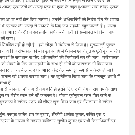
त बनाया जाय। आपदा की दृष्टि से संवेदनशील क्षेत्रों से जिन परिवारों के
ि आपदा प्रभावितों को आपदा प्रबंधन एक्ट के तहत मुआवजा राशि शीघ्र प्राप्त
िए धन का अभाव नहीं होने दिया जायेगा। उन्होंने अधिकारियों को निर्देश दिये कि आपदा
जाय। किसी भी प्रकार की आपदा से निपटने के लिए जन सहयोग बहुत जरूरी है। आपदा
दिया जाय। आपदा के दौरान सराहनीय कार्य करने वालों को सम्मानित भी किया जाय।
धि की जाय।
नियमित नहीं हो रही है। इसे सीएम ने गंभीरता से लिया है। मुख्यमंत्री पुष्कर
 जाय कि ग्रीष्मकाल एवं मानसून अवधि में पेयजल एवं विद्युत आपूर्ति सुचारु रहे।
समस्याओं के समाधान के लिए अधिकारियों की जिम्मेदारी तय की जाय। ग्रीष्मकाल
्नि को रोकने के लिए जनसहयोग के साथ ही लोगों को जागरूक भी किया जाय।
ूर्व जनपद एवं तहसील स्तर पर आपदा कंट्रोल रूम पूर्ण रूप से सक्रिय हो जाएं।
तो शासन को अवगत कराया जाय। यह सुनिश्चित किया जाय कि मानसून अवधि में
यवस्था हो।
 आपदा से जानमाल की कम से कम क्षति हो इसके लिए सभी विभाग समन्वय के साथ
, इस पर विशेष ध्यान देने की जरूरत है। मौसम पूर्वानुमान पहले मिल जाने से
रकण्डा में डॉप्लर रडार को शीघ्र शुरू किया जाय एवं लैंसडाउन में डॉप्लर
र्द्धन, प्रमुख सचिव आर.के सुधांशु, डीजीपी अशोक कुमार, सचिव एस. ए.
फ्रेंस के माध्यम से गढ़वाल कमिश्नर सुशील कुमार एवं सभी जिलाधिकारी एवं