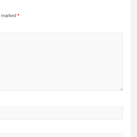
re marked
*