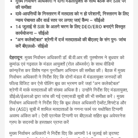
मुख्य निर्वाचन अधिकारी ने दानों मंडलायुक्तों के साथ बैठक कर SIR पर
की समीक्षा
दावे-आपत्तियों के निस्तारण में मतदाता को न हो परेशानी, निस्तारण के लिए
न्याय पंचायत और वार्ड स्तर पर लगाए जाएं कैंम्प – सीईओ
14 जुलाई से SIR के अलगे चरण के लिए DEO/ERO बनाएंगे विस्तृत
कार्ययोजना – सीईओ
“अन कलेक्टेबल” श्रेणी में दर्ज मतदाताओ की बीएलए के संग पुनः जांच
करें बीएलओ- सीईओ
देहरादून:
मुख्य निर्वाचन अधिकारी डॉ. बी.वी.आर.सी. पुरुषोत्तम ने बुधवार को
कुमांऊ एवं गढ़वाल के मंडल आयुक्तों (रोल ऑब्जर्वर) के साथ वीडियो
कांन्फ्रेंस कर विशेष गहन पुनरीक्षण अभियान की समीक्षा की। बैठक में मुख्य
निर्वाचन अधिकारी ने निर्देश दिए कि दोनों मंडल में मंडलायुक्त जनपदों की
फील्ड विजिट कर ऐसे पोलिंग बूथ का भ्रमण करें जहां “अन कलेक्टेबल”
श्रेणी में मार्क मतदाताओं की संख्या अधिक है। उन्होंने निर्देश दिए मंडलायुक्त,
डीईओ/ईआरओ द्वारा जांच की गई एसएसडी सूची की भी समीक्षा करें। मुख्य
निर्वाचन अधिकारी ने निर्देश दिए कि बूथ लेवल अधिकारी ऐब्सेंट,शिफ्टेड और
डेथ (ASD) सूची में शामिल मतदाताओं के गणना फार्म पर यथोचित टिप्पणी
अवश्य अंकित करें। ऐसी प्रत्येक टिप्पणी पर बीएलओ सहित बूथ अवेयरनेस
ग्रुप के सदस्यों के हस्ताक्षर प्राप्त करें
मुख्य निर्वाचन अधिकारी ने निर्देश दिए कि आगामी 14 जुलाई को ड्राफ्ट