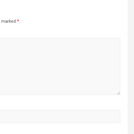
re marked
*