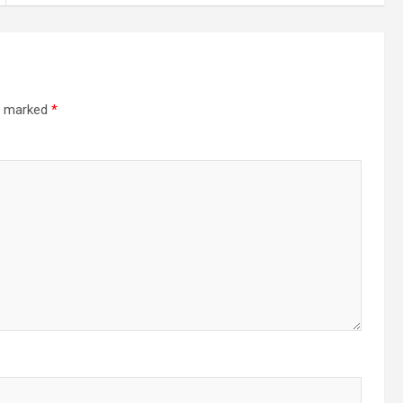
re marked
*