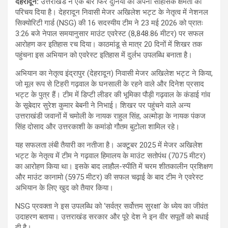
देहरादून:
उत्तराखंड ने एक बार फिर दुनिया को अपनी साहसिक क्षमता का
परिचय दिया है। देहरादून निवासी मेजर अखिलेश भट्ट के नेतृत्व में नेशनल
सिक्योरिटी गार्ड (NSG) की 16 सदस्यीय टीम ने 23 मई 2026 को प्रातः
3:26 बजे नेपाल समयानुसार माउंट एवरेस्ट (8,848.86 मीटर) पर सफल
आरोहण कर इतिहास रच दिया। काठमांडू से मात्र 20 दिनों में शिखर तक
पहुंचना इस अभियान को एवरेस्ट इतिहास में दुर्लभ उपलब्धि बनाता है।
अभियान का नेतृत्व इंद्रापुर (देहरादून) निवासी मेजर अखिलेश भट्ट ने किया,
जो मूल रूप से टिहरी गढ़वाल के घनसाली के रहने वाले और दिनेश प्रसाद
भट्ट के पुत्र हैं। टीम में डिप्टी लीडर की भूमिका पौड़ी गढ़वाल के कंडाई गांव
के सूबेदार सुरेश कुमार बेबनी ने निभाई। शिखर पर पहुंचने वाले अन्य
उत्तराखंडी जवानों में चमोली के नायक राहुल सिंह, अल्मोड़ा के नायक पंकज
सिंह दोसाद और उत्तरकाशी के कमांडो गौतम बुटोला शामिल रहे।
यह सफलता लंबी तैयारी का नतीजा है। अक्टूबर 2025 में मेजर अखिलेश
भट्ट के नेतृत्व में टीम ने गढ़वाल हिमालय के माउंट सतोपंथ (7075 मीटर)
का आरोहण किया था। इसके बाद लाहौल-स्पीति में चरम शीतकालीन प्रशिक्षण
और माउंट कानामो (5975 मीटर) की सफल चढ़ाई के बाद टीम ने एवरेस्ट
अभियान के लिए खुद को तैयार किया।
NSG प्रवक्ता ने इस उपलब्धि को ‘सर्वत्र सर्वोत्तम सुरक्षा’ के ध्येय का जीवंत
उदाहरण बताया। उत्तराखंड सरकार और पूरे देश ने इन वीर सपूतों को बधाई
दी है।