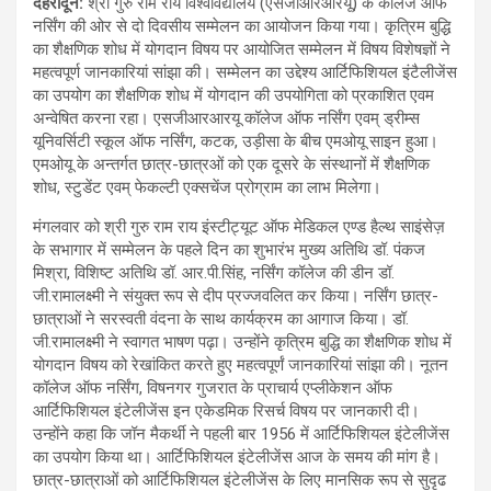
देहरादून:
श्री गुरु राम राय विश्वविद्यालय (एसजीआरआरयू) के कॉलेज ऑफ
नर्सिंग की ओर से दो दिवसीय सम्मेलन का आयोजन किया गया। कृत्रिम बुद्धि
का शैक्षणिक शोध में योगदान विषय पर आयोजित सम्मेलन में विषय विशेषज्ञों ने
महत्वपूर्ण जानकारियां सांझा की। सम्मेलन का उद्देश्य आर्टिफिशियल इंटैलीजेंस
का उपयोग का शैक्षणिक शोध में योगदान की उपयोगिता को प्रकाशित एवम
अन्वेषित करना रहा। एसजीआरआरयू कॉलेज ऑफ नर्सिंग एवम् ड्रीम्स
यूनिवर्सिटी स्कूल ऑफ नर्सिंग, कटक, उड़ीसा के बीच एमओयू साइन हुआ।
एमओयू के अन्तर्गत छात्र-छात्रओं को एक दूसरे के संस्थानों में शैक्षणिक
शोध, स्टुडेंट एवम् फेकल्टी एक्सचेंज प्रोग्राम का लाभ मिलेगा।
मंगलवार को श्री गुरु राम राय इंस्टीट्यूट ऑफ मेडिकल एण्ड हैल्थ साइंसेज़
के सभागार में सम्मेलन के पहले दिन का शुभारंभ मुख्य अतिथि डॉ. पंकज
मिश्रा, विशिष्ट अतिथि डॉ. आर.पी.सिंह, नर्सिंग कॉलेज की डीन डॉ.
जी.रामालक्ष्मी ने संयुक्त रूप से दीप प्रज्जवलित कर किया। नर्सिंग छात्र-
छात्राओं ने सरस्वती वंदना के साथ कार्यक्रम का आगाज किया। डॉ.
जी.रामालक्ष्मी ने स्वागत भाषण पढ़ा। उन्होंने कृत्रिम बुद्धि का शैक्षणिक शोध में
योगदान विषय को रेखांकित करते हुए महत्वपूर्णं जानकारियां सांझा की। नूतन
कॉलेज ऑफ नर्सिंग, विषनगर गुजरात के प्राचार्य एप्लीकेशन ऑफ
आर्टिफिशियल इंटेलीजेंस इन एकेडमिक रिसर्च विषय पर जानकारी दी।
उन्होंने कहा कि जॉन मैकर्थी ने पहली बार 1956 में आर्टिफिशियल इंटेलीजेंस
का उपयोग किया था। आर्टिफिशियल इंटेलीजेंस आज के समय की मांग है।
छात्र-छात्राओं को आर्टिफिशियल इंटेलीजेंस के लिए मानसिक रूप से सुदृढ