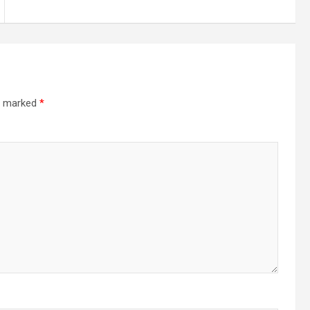
re marked
*