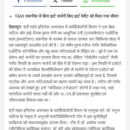
Facebook
Twitter
WhatsApp
TAVI तकनीक से बिना हार्ट सर्जरी किए हार्ट पेशेंट को मिला नया जीवन
देहरादून:
श्री महंत इन्दिरेश अस्पताल में कार्डियोलॉजी विभाग ने एक बेहद
जटिल और हाई-रिस्क हृदय रोगी का आधुनिक टवी (ट्रांसकैथेटर एओर्टिक
वाल्व इम्प्लांटेशन) तकनीक के माध्यम से सफल उपचार कर चिकित्सा क्षेत्र में
एक महत्वपूर्ण उपलब्धि दर्ज की है। 59 वर्षीय पुरुष मरीज गंभीर कैल्सिफिक
एओर्टिक स्टेनोसिस और बहु-वाल्व जटिलताओं से पीड़ित था। पूर्व में उस पर
ओपन-हार्ट सर्जरी का प्रयास किया गया था, लेकिन “पोर्सलीन एओर्टा” जैसी
गंभीर स्थिति के कारण सर्जरी को बीच में ही रोकना पड़ा। इस स्थिति में एओर्टा
की दीवार में अत्यधिक कैल्सीफिकेशन होने से सर्जरी के दौरान एओर्टा को
क्लैम्प करना या उसमें हस्तक्षेप करना अत्यंत जोखिमपूर्ण हो जाता है, जिससे
स्ट्रोक और अन्य जटिलताओं का खतरा काफी बढ़ जाता है। मरीज की गंभीर
अवस्था को देखते हुए उसे “सर्जिकल टर्नडाउन” श्रेणी में रखा गया, जहां
पारंपरिक सर्जरी संभव नहीं थी और ज्।टप् ही एकमात्र सुरक्षित एवं
जीवनरक्षक विकल्प बचा था।
श्री महंत इन्दिरेश अस्प्ताल के काडिैयोलाॅजी विभाग के प्रमुख प्रो. डॉ. तनुज
भाटिया के नेतृत्व में अनुभवी मल्टीडिसिप्लिनरी टीम ने इस चुनौतीपूर्ण
प्रक्रिया को सफलतापूर्वक अंजाम दिया। टीम में डॉ. अशोक जयंत
(सीटीवीएस कार्डियक सर्जन), डॉ. हरि ओम खंडेलवाल (सीनियर कार्डियक